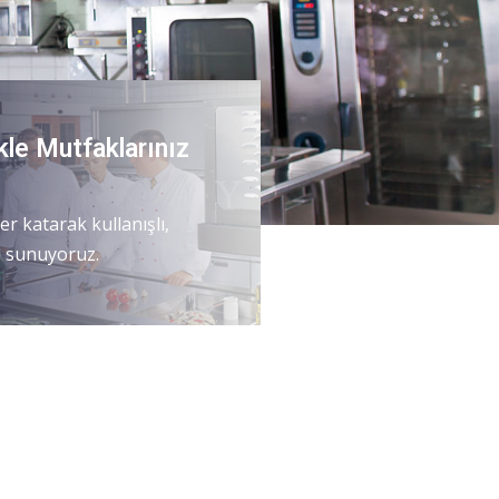
ikle Mutfaklarınız
r katarak kullanışlı,
re sunuyoruz.