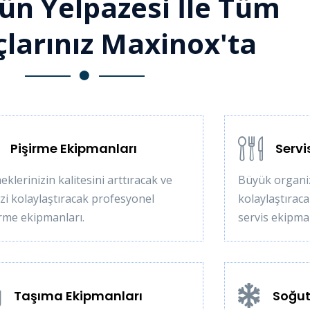
ün Yelpazesi İle Tüm
çlarınız Maxinox'ta
Pişirme Ekipmanları
Servi
klerinizin kalitesini arttıracak ve
Büyük organiz
izi kolaylaştıracak profesyonel
kolaylaştıraca
irme ekipmanları.
servis ekipman
Taşıma Ekipmanları
Soğut