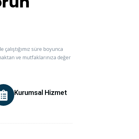
örün
ile çalıştığımız süre boyunca
maktan ve mutfaklarınıza değer
Kurumsal Hizmet