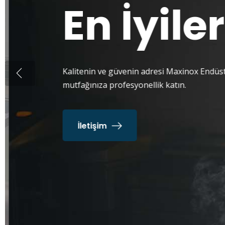
Mutfakl
Vazgeç
İşin uzmanı ile mükemmel sonuçlar.
Hakkımızda