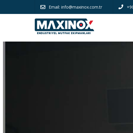
Email:
info@maxinox.com.tr
+9
Profesy