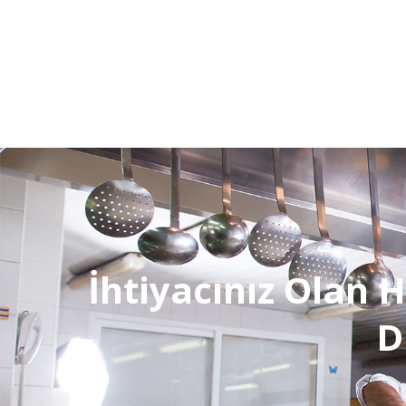
İhtiyacınız Olan H
D