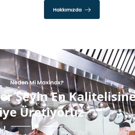
Hakkımızda
Neden Mi Maxinox?
er Şeyin En Kalitelisin
iye Üretiyoruz