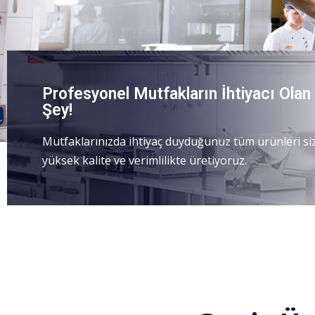
Profesyonel Mutfakların İhtiyacı Olan
Şey!
Mutfaklarınızda ihtiyaç duyduğunuz tüm ürünleri sizl
yüksek kalite ve verimlilikte üretiyoruz.