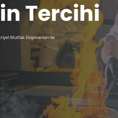
arın
ilmezi